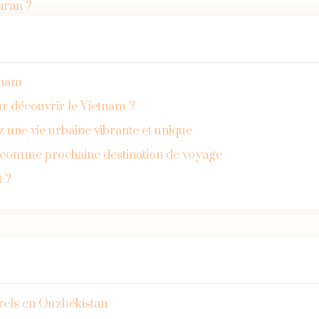
aran ?
etnam
r découvrir le Vietnam ?
z une vie urbaine vibrante et unique
e comme prochaine destination de voyage
t ?
urels en Ouzbékistan