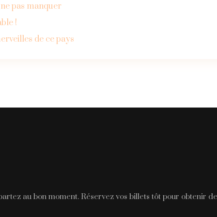
à ne pas manquer
ble !
erveilles de ce pays
 partez au bon moment. Réservez vos billets tôt pour obtenir de