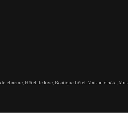
de charme, Hôtel de luxe, Boutique-hôtel, Maison d’hôte, Mai
Les lieux emblématiques à visiter en Asie