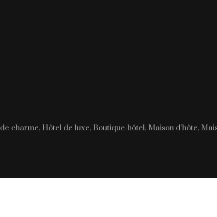
de charme, Hôtel de luxe, Boutique-hôtel, Maison d’hôte, Mai
Les lieux emblématiques à visiter en Asie