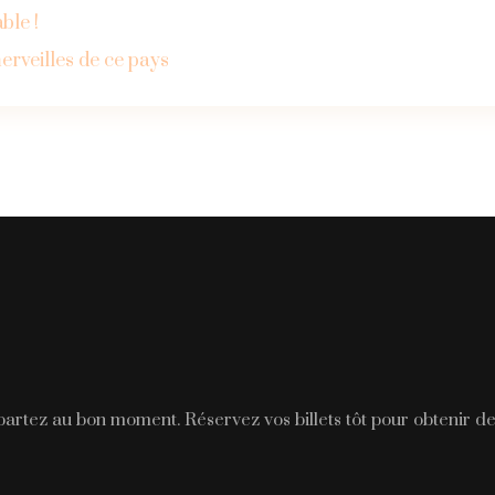
ble !
erveilles de ce pays
 partez au bon moment. Réservez vos billets tôt pour obtenir de